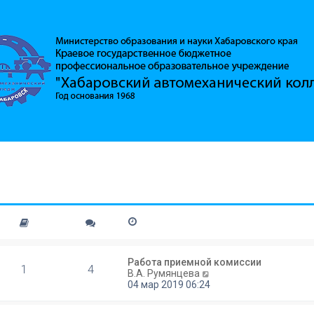
Работа приемной комиссии
1
4
П
В.А. Румянцева
е
04 мар 2019 06:24
р
е