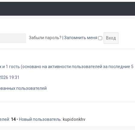
м
т
щ
у
и
е
с
к
н
о
п
и
о
о
ю
б
с
щ
л
е
е
Забыли пароль?
|
Запомнить меня
н
д
и
н
ю
е
м
у
с
х и 1 гость (основано на активности пользователей за последние 5
о
о
2026 19:31
б
щ
ованных пользователей
е
н
и
ю
елей:
14
• Новый пользователь:
kupidonkhv