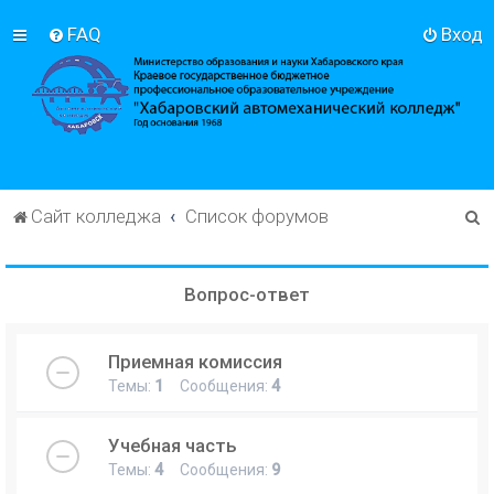
FAQ
Вход
П
Сайт колледжа
Список форумов
о
и
Вопрос-ответ
с
к
Приемная комиссия
Темы:
1
Сообщения:
4
Учебная часть
Темы:
4
Сообщения:
9