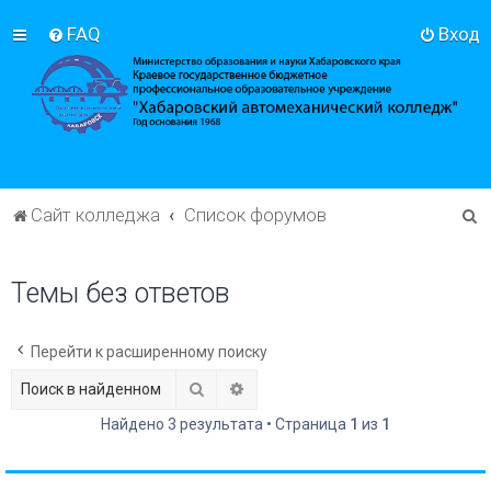
FAQ
Вход
П
Сайт колледжа
Список форумов
о
и
Темы без ответов
с
к
Перейти к расширенному поиску
Поиск
Расширенный поиск
Найдено 3 результата • Страница
1
из
1