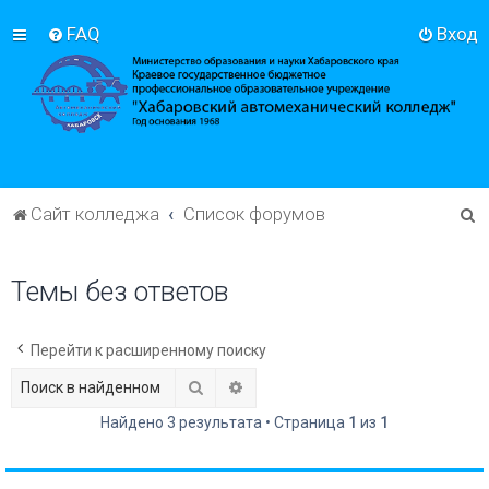
FAQ
Вход
П
Сайт колледжа
Список форумов
о
и
Темы без ответов
с
к
Перейти к расширенному поиску
Поиск
Расширенный поиск
Найдено 3 результата • Страница
1
из
1