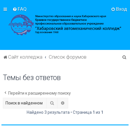
FAQ
Вход
П
Сайт колледжа
Список форумов
о
и
Темы без ответов
с
к
Перейти к расширенному поиску
Поиск
Расширенный поиск
Найдено 3 результата • Страница
1
из
1