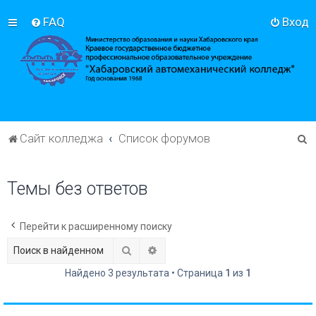
FAQ
Вход
П
Сайт колледжа
Список форумов
о
и
Темы без ответов
с
к
Перейти к расширенному поиску
Поиск
Расширенный поиск
Найдено 3 результата • Страница
1
из
1