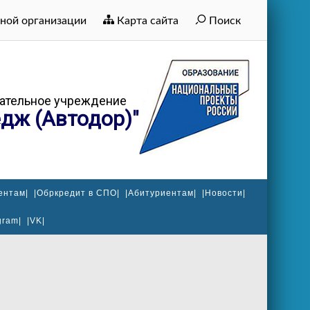
ной организации
Карта сайта
Поиск
ательное учреждение
дж (Автодор)"
ентам|
|Обркредит в СПО|
|Абитуриентам|
|Новости|
gram|
|VK|