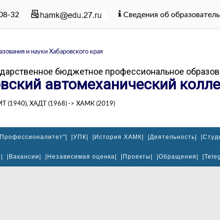
-08-32
Сведения об образователь
зования и науки Хабаровского края
ударственное бюджетное профессиональное образов
вский автомеханический колле
МТ (1940), ХАДТ (1968) -> ХАМК (2019)
"Профессионалитет"|
|УПК|
|История ХАМК|
|Деятельность|
|Студ
|
|Вакансии|
|Независимая оценка|
|Проекты|
|Обращения|
|Tele