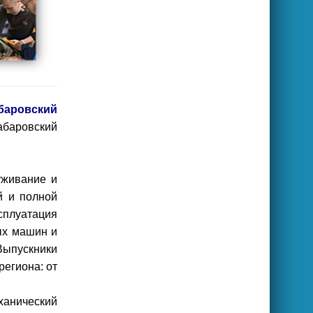
баровский
абаровский
уживание и
й и полной
сплуатация
ых машин и
Выпускники
егиона: от
ханический