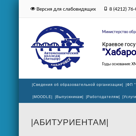
Версия для слабовидящих
8 (4212) 76
Министерство обра
Краевое гос
"Хабаро
Годы основания: Х
|Сведения об образовательной организации|
|ФП 
|MOODLE|
|Выпускникам|
|Работодателям|
|Услуги
|АБИТУРИЕНТАМ|