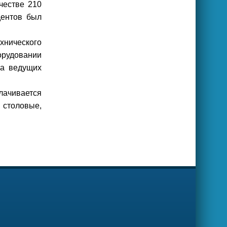
честве 210
дентов был
хнического
орудовании
на ведущих
лачивается
 столовые,