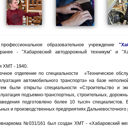
 профессиональное образовательное учреждение
"Ха
ранее -
"Хабаровский автодорожный техникум" и "Х
я ХМТ - 1940.
очное отделение по специальности «Техническое обсл
плуатация автомобильного транспорта» на базе неполно
тем были открыты специальности «Строительство и эк
луатация подъемно-транспортных, строительных, дорожн
аведения подготовлено более 10 тысяч специалистов. 
ьных и производственных предприятиях Дальневосточного р
овнаркома №031/161 был создан ХМТ - «Хабаровский ме