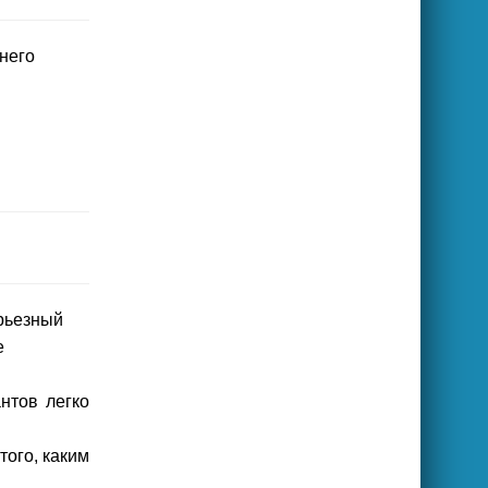
него
ерьезный
е
нтов легко
того, каким