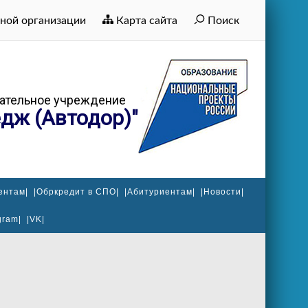
ной организации
Карта сайта
Поиск
ательное учреждение
дж (Автодор)"
ентам|
|Обркредит в СПО|
|Абитуриентам|
|Новости|
gram|
|VK|