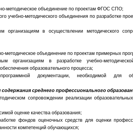
но-методическое объединение по проектам ФГОС СПО;
ого учебно-методического объединения по разработке про
м организациям в осуществлении методического сопр
но-методическое объединение по проектам примерных прог
ым организациям в разработке учебно-методической
обеспечения образовательного процесса;
но-программной документации, необходимой для об
я содержания среднего профессионального образован
етодическом сопровождении реализации образовательны
симой оценке качества образования;
зработке фондов оценочных средств для оценки профес
анности компетенций обучающихся;