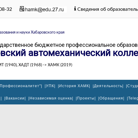
-08-32
Сведения об образователь
зования и науки Хабаровского края
ударственное бюджетное профессиональное образов
вский автомеханический колле
МТ (1940), ХАДТ (1968) -> ХАМК (2019)
"Профессионалитет"|
|УПК|
|История ХАМК|
|Деятельность|
|Студ
|
|Вакансии|
|Независимая оценка|
|Проекты|
|Обращения|
|Tele