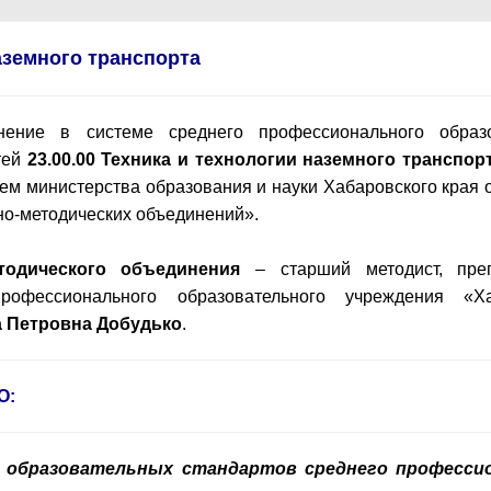
аземного транспорта
инение в системе среднего профессионального образ
тей
23.00.00
Техника и технологии наземного транспор
ем министерства образования и науки Хабаровского края о
но-методических объединений».
тодического объединения
– старший методист, преп
профессионального образовательного учреждения «Ха
а Петровна
Добудько
.
О:
 образовательных стандартов среднего професси