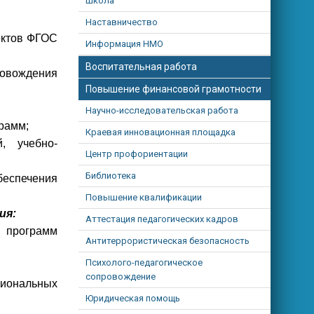
школа"
Наставничество
ектов ФГОС
Информация НМО
Воспитательная работа
овождения
Повышение финансовой грамотности
Научно-исследовательская работа
рамм;
Краевая инновационная площадка
, учебно-
Центр профориентации
Библиотека
еспечения
Повышение квалификации
ия:
Аттестация педагогических кадров
х программ
Антитеррористическая безопасность
Психолого-педагогическое
сопровождение
сиональных
Юридическая помощь