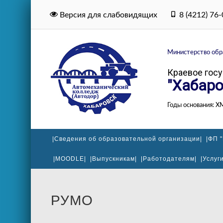
Версия для слабовидящих
8 (4212) 76
Министерство обра
Краевое гос
"Хабаро
Годы основания: Х
|Сведения об образовательной организации|
|ФП 
|MOODLE|
|Выпускникам|
|Работодателям|
|Услуги
РУМО